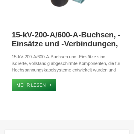
15-kV-200-A/600-A-Buchsen, -
Einsätze und -Verbindungen,
amerikanisches Kabelzubehör
15-kV-200-A/600-A-Buchsen und -Einsätze sind
isolierte, vollständig abgeschirmte Komponenten, die für
Hochspannungskabelsysteme entwickelt wurden und
den Standards IEEE386-2016 entsprechen. Sie werden
in Ringleitungen, Transformatoren und
MEHR LESEN
Kabelabzweigkästen eingesetzt und sorgen für sichere
Verbindungen, Kabelabzweigungen und Erdung. Diese
Komponenten bieten zuverlässige Leistung in
Hochspannungsumgebungen und gewährleisten Schutz
vor Staub, Wasser und anderen Umweltfaktoren.