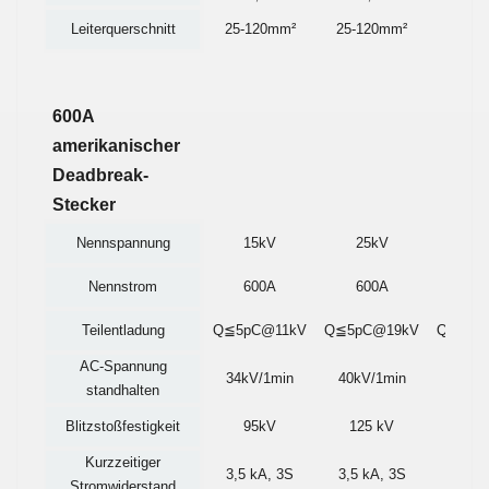
Leiterquerschnitt
25-120mm²
25-120mm²
25-12
600A
amerikanischer
Deadbreak-
Stecker
Nennspannung
15kV
25kV
35
Nennstrom
600A
600A
60
Teilentladung
Q≦5pC@11kV
Q≦5pC@19kV
Q≦5pC
AC-Spannung
34kV/1min
40kV/1min
50kV/
standhalten
Blitzstoßfestigkeit
95kV
125 kV
150
Kurzzeitiger
3,5 kA, 3S
3,5 kA, 3S
3,5 k
Stromwiderstand