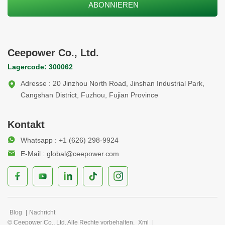
ist wasserdicht,
Schutz gefertigt ist.
feuchtigkeitsbeständig und
Entwickelt, um elektrische
entspricht den Normen
Geräte vor
EN50180/50181. Diese
Blitzeinschlägen und
Steckverbinder
Überspannung zu
Ceepower Co., Ltd.
unterstützen XLPE-Kabel
schützen, gewährleistet es
Lagercode: 300062
mit 8,7/15/17,5 kV (25–120
einen zuverlässigen
mm²) und eignen sich für
Überspannungsschutz
Adresse : 20 Jinzhou North Road, Jinshan Industrial Park,
Ringleitungen (RMUs),
unter rauen Bedingungen.
Cangshan District, Fuzhou, Fujian Province
Transformatoren und
Es eignet sich ideal für den
Mittelspannungsanwendungen
Einsatz in Kabelzweigen,
Kontakt
und bieten zuverlässige
Ringhaupteinheiten
Isolierung und erhöhte
(RMUs) und
Whatsapp : +1 (626) 298-9924
Sicherheit.
Mittelspannungsnetzen
E-Mail : global@ceepower.com
und bietet wesentlichen
Schutz für Innen- und
Außenanwendungen.
Blog
|
Nachricht
© Ceepower Co., Ltd. Alle Rechte vorbehalten.
Xml
|