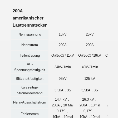
200A
amerikanischer
Lasttrennstecker
Nennspannung
15kV
25kV
35
Nennstrom
200A
200A
20
Teilentladung
Q≦5pC@11kV
Q≦5pC@19kV
Q≦5pC
AC-
34kV/1min
40kV/1min
50kV/
Spannungsfestigkeit
Blitzstoßfestigkeit
95kV
125 kV
150
Kurzzeitiger
3,5kA
，
3S
3,5kA
，
3S
3,5kA
Stromwiderstand
14,4 kV
，
26,3 kV
，
36,6 
Nenn-Ausschaltstrom
200A
，
10 Mal
200A
，
10mal
200A
，
0,17S
，
0,17S
，
0,17
Fehlerstrom
10kA
，
10mal
10kA
，
10mal
10kA
，