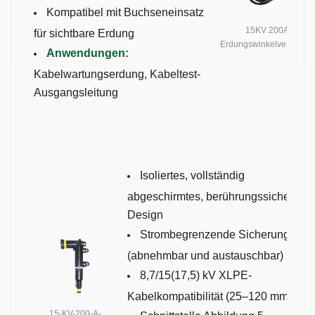
Kompatibel mit Buchseneinsatz
15KV 200A
für sichtbare Erdung
Erdungswinkelverbinder
Anwendungen:
Kabelwartungserdung, Kabeltest-
Ausgangsleitung
Isoliertes, vollständig
abgeschirmtes, berührungssicheres
Design
Strombegrenzende Sicherung
(abnehmbar und austauschbar)
8,7/15(17,5) kV XLPE-
Kabelkompatibilität (25–120 mm²)
15-KV-200-A-