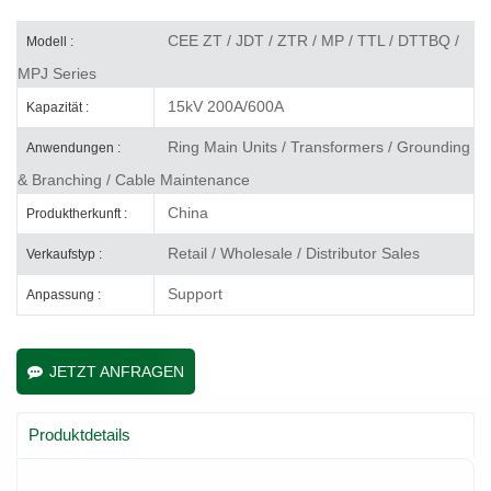
CEE ZT / JDT / ZTR / MP / TTL / DTTBQ /
Modell :
MPJ Series
15kV 200A/600A
Kapazität :
Ring Main Units / Transformers / Grounding
Anwendungen :
& Branching / Cable Maintenance
China
Produktherkunft :
Retail / Wholesale / Distributor Sales
Verkaufstyp :
Support
Anpassung :
JETZT ANFRAGEN
Produktdetails