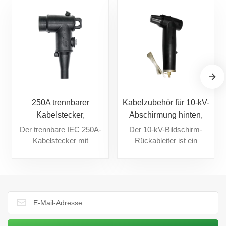
250A trennbarer
Kabelzubehör für 10-kV-
Kabelstecker,
Abschirmung hinten,
europäisches
europäischer Typ
Der trennbare IEC 250A-
Der 10-kV-Bildschirm-
Kabelzubehör
Kabelstecker mit
Rückableiter ist ein
Schnittstelle A ist eine
leistungsstarkes,
vollständig isolierte,
vollständig isoliertes,
berührungssichere Lösung,
berührungssicheres und
die sich ideal für die
abgeschirmtes Gerät, das
sichere Stromverteilung
aus hochwertigem EPDM
eignet. Es besteht aus
für wasserdichten und
strapazierfähigem EPDM,
feuchtigkeitsbeständigen