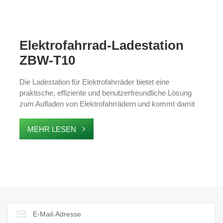
Elektrofahrrad-Ladestation
ZBW-T10
Die Ladestation für Elektrofahrräder bietet eine
praktische, effiziente und benutzerfreundliche Lösung
zum Aufladen von Elektrofahrrädern und kommt damit
der steigenden Nachfrage nach umweltfreundlichen
Transportmitteln entgegen. Es wurde für den Einsatz im
MEHR LESEN
Freien entwickelt und bietet schnelles und zuverlässiges
Laden sowie eine umweltfreundliche Mobilität. Es eignet
sich ideal für städtische Gebiete, Wohnanlagen und
Gewerbeflächen und verbessert die Zugänglichkeit und
Nachhaltigkeit der Ladeinfrastruktur für Elektrofahrräder.