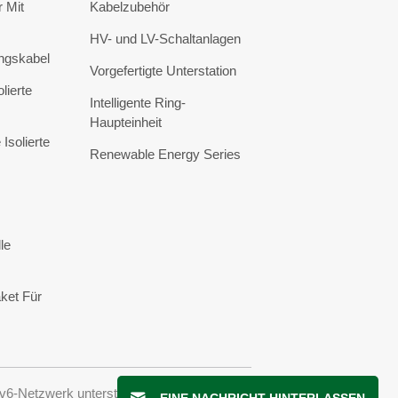
 Mit
Kabelzubehör
HV- und LV-Schaltanlagen
ngskabel
Vorgefertigte Unterstation
lierte
Intelligente Ring-
Haupteinheit
Isolierte
Renewable Energy Series
le
ket Für
v6-Netzwerk unterstützt