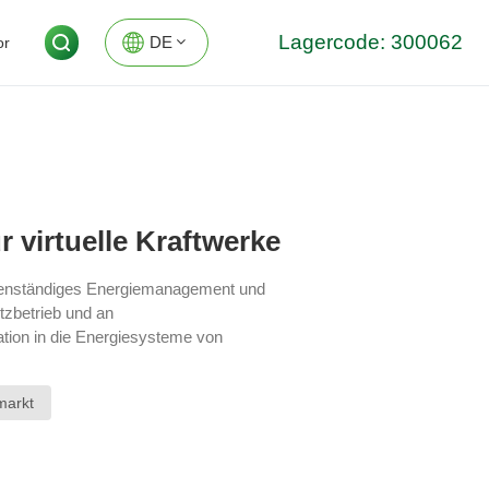
Lagercode: 300062
DE
or
EN
DE
 virtuelle Kraftwerke
eigenständiges Energiemanagement und
tzbetrieb und an
ation in die Energiesysteme von
rittanbietern, was ein effizientes
.
markt