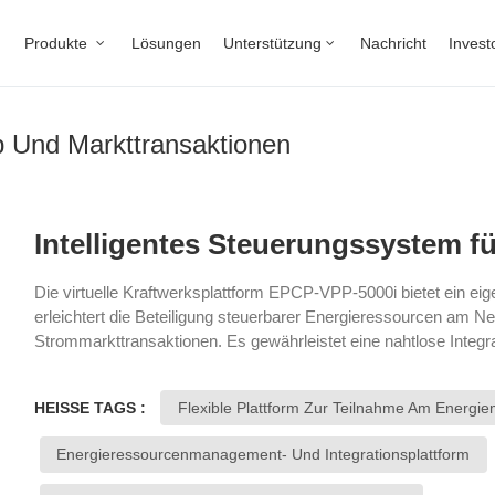
Produkte
Lösungen
Unterstützung
Nachricht
Invest
b Und Markttransaktionen
Intelligentes Steuerungssystem für
Die virtuelle Kraftwerksplattform EPCP-VPP-5000i bietet ein 
erleichtert die Beteiligung steuerbarer Energieressourcen am Ne
Strommarkttransaktionen. Es gewährleistet eine nahtlose Integr
Ceepower und unterstützt die Kompatibilität mit Plattformen von D
dezentrales Energiemanagement und Marktflexibilität ermöglicht
HEISSE TAGS :
Flexible Plattform Zur Teilnahme Am Energie
Energieressourcenmanagement- Und Integrationsplattform