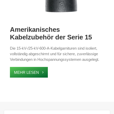
Amerikanisches
Kabelzubehör der Serie 15
kV/25 kV 600 A für Buchsen,
Die 15-kV-/25-kV-600-A-Kabelgarnituren sind isoliert,
Abzweigungen und Einsätze
vollständig abgeschirmt und für sichere, zuverlässige
Verbindungen in Hochspannungssystemen ausgelegt.
Dieses Zubehör entspricht den Standards IEEE386-2016
und eignet sich ideal für Ringhaupteinheiten,
MEHR LESEN
Transformatoren und Kabelabzweigkästen. Es bietet
hervorragenden Schutz vor Staub, Feuchtigkeit und
Beschädigung. Sie sorgen für die Sicherheit und
Effizienz Ihrer elektrischen Infrastruktur.