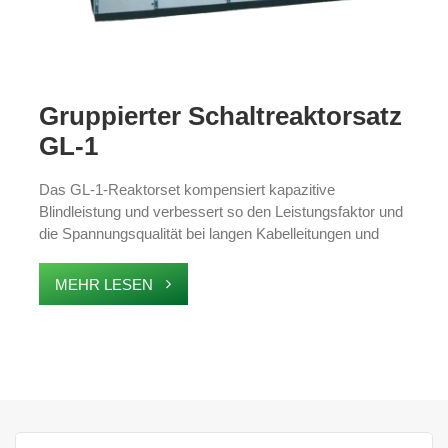
Gruppierter Schaltreaktorsatz
GL-1
Das GL-1-Reaktorset kompensiert kapazitive
Blindleistung und verbessert so den Leistungsfaktor und
die Spannungsqualität bei langen Kabelleitungen und
Projekten mit hoher Nachfrage. Es bekämpft
Spannungsverzerrungen, Verschlechterung des
MEHR LESEN
Leistungsfaktors und Netzwerkverluste und sorgt für
eine zuverlässige Stromverteilung im Dauerbetrieb
sowohl in Umspannwerken im Innen- als auch im
Außenbereich.