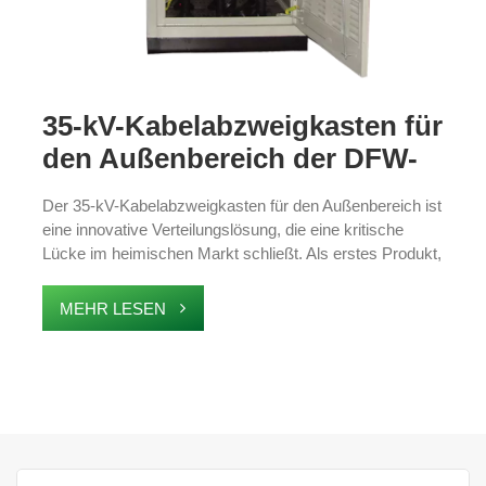
35-kV-Kabelabzweigkasten für
den Außenbereich der DFW-
Serie
Der 35-kV-Kabelabzweigkasten für den Außenbereich ist
eine innovative Verteilungslösung, die eine kritische
Lücke im heimischen Markt schließt. Als erstes Produkt,
das umfassende Tests durch das National Power
Equipment Testing and Inspection Center bestanden hat,
MEHR LESEN
setzt es neue Maßstäbe für Sicherheit und
Zuverlässigkeit in 35-kV-Stromversorgungssystemen.
Das vollständig isolierte, versiegelte und abgeschirmte
Design gewährleistet eine lange Haltbarkeit und Schutz
vor rauen Umgebungsbedingungen. Dieser
Abzweigkasten eignet sich ideal für die Stromverteilung
in Industriegebieten, Projekten für erneuerbare Energien