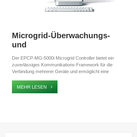
Microgrid-Überwachungs-
und
Energiemanagementsystem
Der EPCP-MG-5000i Microgrid Controller bietet ein
zuverlässiges Kommunikations-Framework für die
Verbindung mehrerer Geräte und ermöglicht eine
Echtzeitüberwachung des Microgrid-Status und eine
automatisierte Verwaltung. Es wurde für städtische
MEHR LESEN
Mikronetze und die Integration erneuerbarer Energien
entwickelt und verbessert die Energieeffizienz, Stabilität
und intelligente Stromverteilung, wodurch es sich ideal
für fortschrittliche Energiesysteme und Smart-Grid-
Anwendungen eignet.