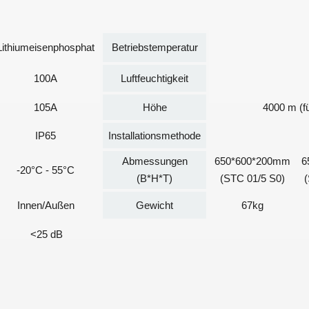
Lithiumeisenphosphat
Betriebstemperatur
100A
Luftfeuchtigkeit
105A
Höhe
4000 m (f
IP65
Installationsmethode
Abmessungen
650*600*200mm
6
-20°C - 55°C
(B*H*T)
(STC 01/5 S0)
Innen/Außen
Gewicht
67kg
<25 dB