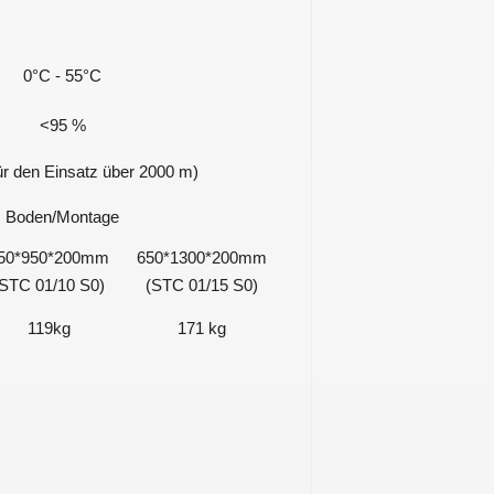
0°C - 55°C
<95 %
ür den Einsatz über 2000 m)
Boden/Montage
50*950*200mm
650*1300*200mm
(STC 01/10 S0)
(STC 01/15 S0)
119kg
171 kg