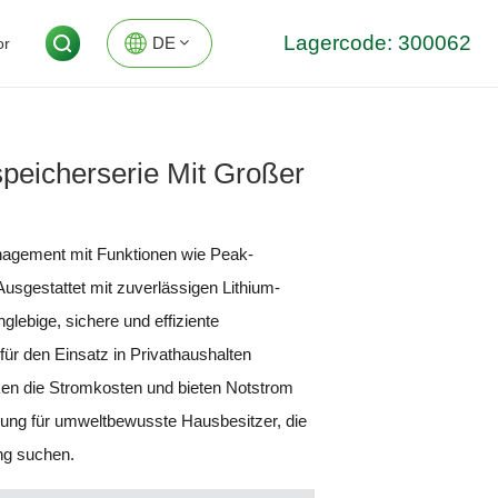
Lagercode: 300062
DE
or
EN
speicherserie Mit Großer
DE
anagement mit Funktionen wie Peak-
sgestattet mit zuverlässigen Lithium-
glebige, sichere und effiziente
für den Einsatz in Privathaushalten
ken die Stromkosten und bieten Notstrom
ösung für umweltbewusste Hausbesitzer, die
ng suchen.