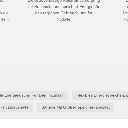
it
Bietet zuverlässige Notstromversorgung
L
u
für Haushalte und speichert Energie für
h die
den täglichen Gebrauch und für
Ne
rden.
Notfälle.
ko
e Energielösung Für Den Haushalt
Flexibles Energiespeicherp
Privathaushalte
Batterie Mit Großer Speicherkapazität