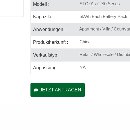
STC 01 / □ S0 Series
Modell :
5kWh Each Battery Pack, 
Kapazität :
Apartment / Villa / Courtya
Anwendungen :
China
Produktherkunft :
Retail / Wholesale / Distrib
Verkaufstyp :
NA
Anpassung :
JETZT ANFRAGEN