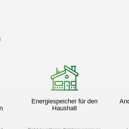
n
Energiespeicher für den
And
n
Haushalt