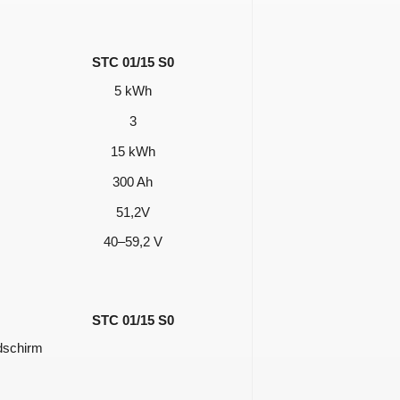
STC 01/15 S0
5 kWh
3
15 kWh
300 Ah
51,2V
40–59,2 V
STC 01/15 S0
dschirm