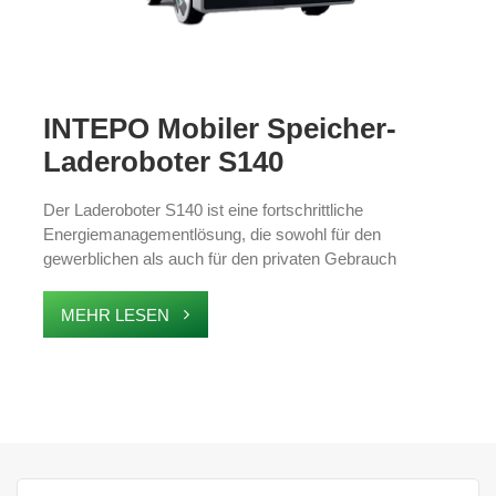
INTEPO Mobiler Speicher-
Laderoboter S140
Der Laderoboter S140 ist eine fortschrittliche
Energiemanagementlösung, die sowohl für den
gewerblichen als auch für den privaten Gebrauch
konzipiert ist. Es bietet effizientes Laden von
Elektrofahrzeugen (EV) und nutzt die AoT-Technologie
MEHR LESEN
für die nahtlose Integration von Energiespeichern mit
großer Kapazität, Notstromversorgung und Peak-Valley-
Arbitrage. Dieses hochmoderne System bietet
umweltfreundliche, flexible Ladelösungen und sorgt so
für optimale Energieeffizienz, Kosteneinsparungen und
einen nachhaltigen Stromverbrauch für Besitzer von
Elektrofahrzeugen.