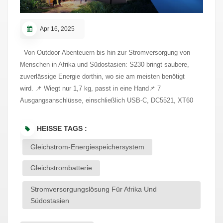
Apr 16, 2025
Von Outdoor-Abenteuern bis hin zur Stromversorgung von
Menschen in Afrika und Südostasien: S230 bringt saubere,
zuverlässige Energie dorthin, wo sie am meisten benötigt
wird. 📌 Wiegt nur 1,7 kg, passt in eine Hand📌 7
Ausgangsanschlüsse, einschließlich USB-C, DC5521, XT60
und PV-Eingang📌 Unterstützt Solar-, Auto- und AC-Laden📌
Entwickelt für das Leben abseits des Stromnetzes, Notfälle
HEISSE TAGS :
und den Ferneinsatz Kraft, wohin das Leben Sie
Gleichstrom-Energiespeichersystem
führt.Intelligenter. Umweltfreundlicher. Anpassungsfähiger.
Gleichstrombatterie
Stromversorgungslösung Für Afrika Und
Südostasien