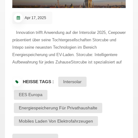
Apr 17, 2025
Innovation trifft Anwendung auf der Intersolar 2025, Ceepower
präsentiert über seine Tochtergesellschaften Storcube und
Intepo seine neuesten Technologien im Bereich
Energiespeicherung und EV-Laden. Storcube: Intelligentere
Aufbewahrung für jedes ZuhauseStorcube ist spezialisiert auf
flexible, nutzerorientierte Energiespeichersysteme, die für den
realen Bedarf konzipiert sind:AC Home Storage Systems,
HEISSE TAGS :
Intersolar
stapelbar und modular, ideal für Balkon- oder
Garteninstallationen mit mehreren KapazitätsoptionenTragbare
EES Europa
Power Stations für den Außen- und mobilen Einsatz, kompakt
und dennoch zuverlässigPVT-Wärmepumpensysteme, die die
Energiespeicherung Für Privathaushalte
Erzeugung von Solarstrom mit Heizung und Warmwasser
Mobiles Laden Von Elektrofahrzeugen
kombinieren und so die Effizienz der Photovoltaik
maximierenDC-Heimspeichersysteme für den Grundbedarf an
Elektrizität in Regionen ohne Netzanschluss oder mit instabiler