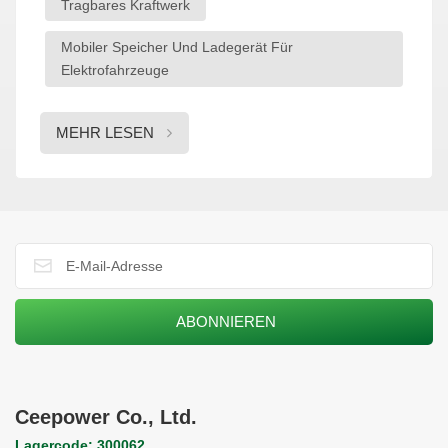
Tragbares Kraftwerk
Terrassen. Es umfasst Solarmodule, Mikrowechselrichter und
einen intelligenten Lithium-Akku. Das System speichert
Mobiler Speicher Und Ladegerät Für
tagsüber überschüssigen Solarstrom für die Nutzung in der
Elektrofahrzeuge
Nacht und bietet so eine kostengünstige, sichere und flexible
Möglichkeit zur autarken Energieversorgung des Eigenheims –
beliebt in Europa und Afrika.Haushalts-AC-
MEHR LESEN
MikrospeicherserieDC-Mikronetzsystem für Wohngebäude
Tragbare Stromversorgung: Energiefreiheit überall Die Modelle
S2500 und S1000 sind tragbare Speichereinheiten für den
Innen- und Außenbereich. Sie lassen sich nahtlos in Balkon-
Energiespeichersysteme integrieren und ermöglichen so echte
Flexibilität auch außerhalb des Stromnetzes. Dank ihres
modularen Designs, ihrer hohen Kompatibilität und ihrer
einfachen Mobilität stießen sie auf der Messe auf großes
Interesse. Ebenfalls vorgestellt wurde Ceepowers neues DC-
Microgrid-System für den Heimgebrauch, das durch die
Nutzung von Gleichstrom im gesamten Haus Energieverluste
Ceepower Co., Ltd.
reduziert und so die Gesamteffizienz steigert.Tragbare
Outdoor-Kraftwerkserie von StorcubeTragbares Storcube DC-
Lagercode: 300062