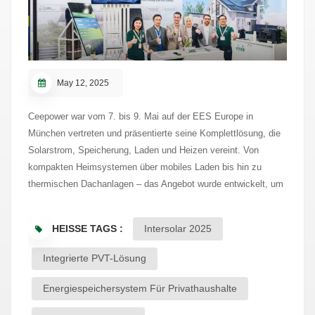
May 12, 2025
Ceepower war vom 7. bis 9. Mai auf der EES Europe in
München vertreten und präsentierte seine Komplettlösung, die
Solarstrom, Speicherung, Laden und Heizen vereint. Von
kompakten Heimsystemen über mobiles Laden bis hin zu
thermischen Dachanlagen – das Angebot wurde entwickelt, um
Europas wachsenden Bedarf an sauberer Energie und
intelligenteren Netzen zu decken. Mit solider Technologie und
HEISSE TAGS :
Intersolar 2025
starker Produktleistung zog Ceepower während der gesamten
Veranstaltung viel Aufmerksamkeit auf sich und sorgte für
Integrierte PVT-Lösung
wertvolle Gespräche. Balkon-Energiespeicher: Smarte Energie
auf kleinem RaumDas Balkon-Energiespeichersystem von
Energiespeichersystem Für Privathaushalte
Ceepower ist eine kompakte Lösung für Balkone, Dächer und