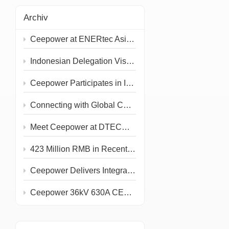
Archiv
Ceepower at ENERtec Asia 2026 in Kuala Lumpur
Indonesian Delegation Visits Ceepower Headquarters
Ceepower Participates in IEEE PES T&D 2026
Connecting with Global Customers at the 139th Canton Fair
Meet Ceepower at DTECH 2026!
423 Million RMB in Recent Grid and Rail Project Awards
Ceepower Delivers Integrated Primary & Secondary PV Prefabricated Substation
Ceepower 36kV 630A CEE KQT-36/630-J Type Test Completed at IPH Berlin