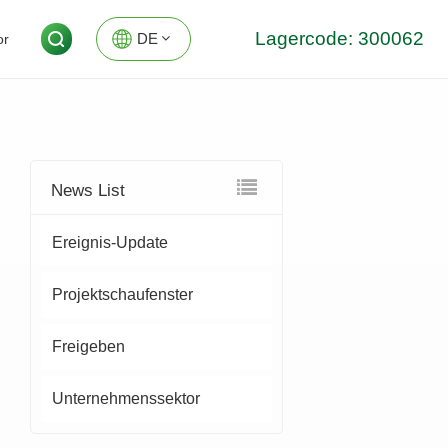
Lagercode: 300062
DE
or
EN
DE
News List
Ereignis-Update
Projektschaufenster
Freigeben
Unternehmenssektor