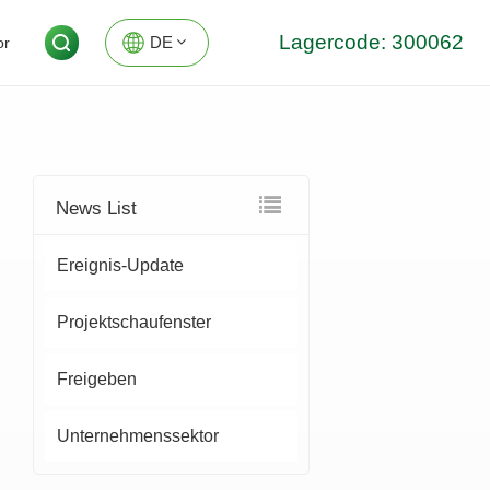
Lagercode: 300062
DE
or
EN
DE
News List
Ereignis-Update
Projektschaufenster
Freigeben
Unternehmenssektor