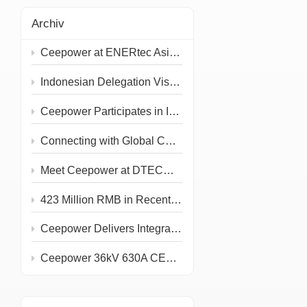
Archiv
Ceepower at ENERtec Asia 2026 in Kuala Lumpur
Indonesian Delegation Visits Ceepower Headquarters
Ceepower Participates in IEEE PES T&D 2026
Connecting with Global Customers at the 139th Canton Fair
Meet Ceepower at DTECH 2026!
423 Million RMB in Recent Grid and Rail Project Awards
Ceepower Delivers Integrated Primary & Secondary PV Prefabricated Substation
Ceepower 36kV 630A CEE KQT-36/630-J Type Test Completed at IPH Berlin